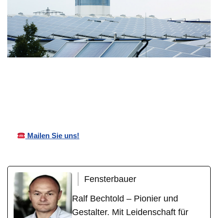
in
Bechtold
Ihr
Altenbamber
Vordächer
Fensterbauer
g
Mailen Sie uns!
Fensterbauer
Ralf Bechtold – Pionier und
Gestalter. Mit Leidenschaft für