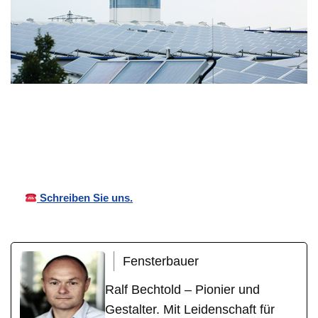
Ihr
Bechtold
in Ober-
Fensterbaue
Vordächer
Flörsheim
r
Schreiben Sie uns.
Fensterbauer
Ralf Bechtold – Pionier und
Gestalter. Mit Leidenschaft für